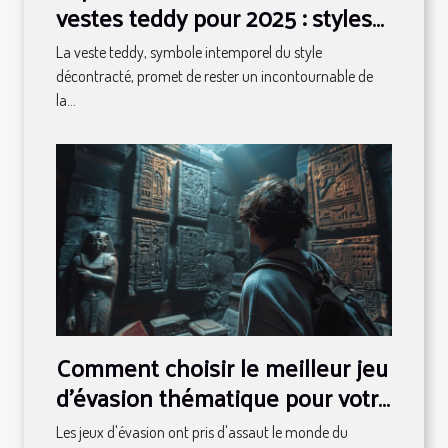
vestes teddy pour 2025 : styles
et conseils
La veste teddy, symbole intemporel du style
décontracté, promet de rester un incontournable de
la...
Comment choisir le meilleur jeu
d'évasion thématique pour votre
prochaine aventure
Les jeux d'évasion ont pris d'assaut le monde du