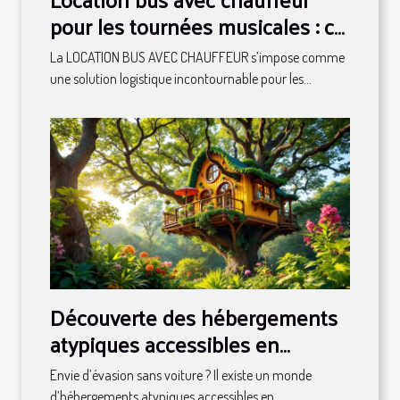
pour les tournées musicales : ce
qu'il faut savoir
La LOCATION BUS AVEC CHAUFFEUR s’impose comme
une solution logistique incontournable pour les...
Découverte des hébergements
atypiques accessibles en
transport en commun
Envie d’évasion sans voiture ? Il existe un monde
d’hébergements atypiques accessibles en...