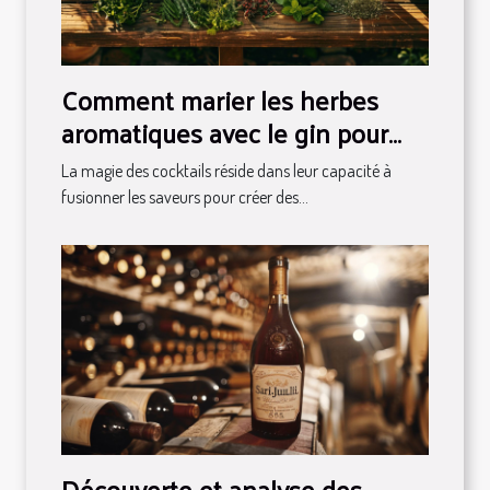
Comment marier les herbes
aromatiques avec le gin pour
des cocktails uniques
La magie des cocktails réside dans leur capacité à
fusionner les saveurs pour créer des...
Découverte et analyse des