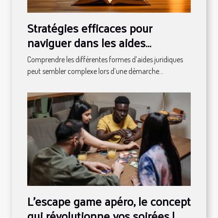
Stratégies efficaces pour
naviguer dans les aides
juridiques disponibles
Comprendre les différentes formes d’aides juridiques
peut sembler complexe lors d’une démarche...
L’escape game apéro, le concept
qui révolutionne vos soirées !