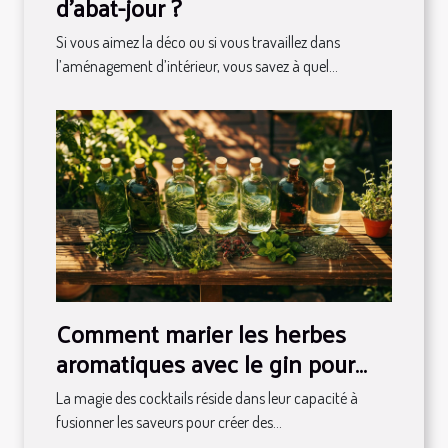
d'abat-jour ?
Si vous aimez la déco ou si vous travaillez dans
l’aménagement d’intérieur, vous savez à quel...
Comment marier les herbes
aromatiques avec le gin pour
des cocktails uniques
La magie des cocktails réside dans leur capacité à
fusionner les saveurs pour créer des...