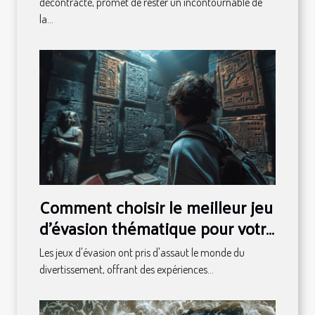
décontracté, promet de rester un incontournable de
la...
Comment choisir le meilleur jeu
d'évasion thématique pour votre
prochaine aventure
Les jeux d'évasion ont pris d'assaut le monde du
divertissement, offrant des expériences...