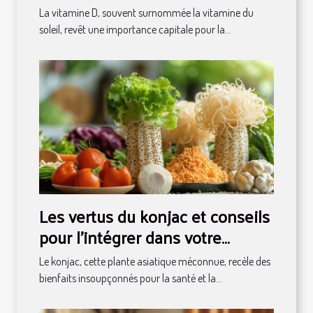
importance pour la santé
La vitamine D, souvent surnommée la vitamine du
globale
soleil, revêt une importance capitale pour la...
Les vertus du konjac et conseils
pour l'intégrer dans votre
régime alimentaire
Le konjac, cette plante asiatique méconnue, recèle des
bienfaits insoupçonnés pour la santé et la...