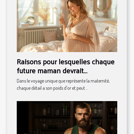
Raisons pour lesquelles chaque
future maman devrait
considérer avoir un bola de
Dans le voyage unique que représente la maternité,
grossesse
chaque détail a son poids d'or et peut...