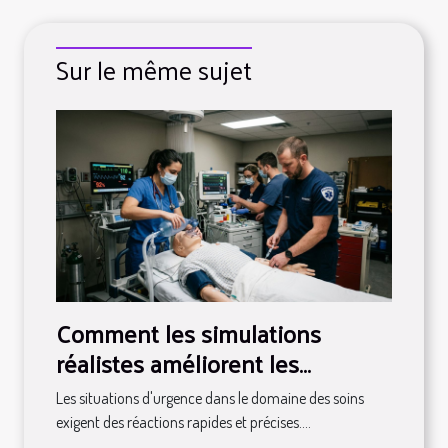
Sur le même sujet
Comment les simulations
réalistes améliorent les
compétences d'urgence en
Les situations d'urgence dans le domaine des soins
soins ?
exigent des réactions rapides et précises....