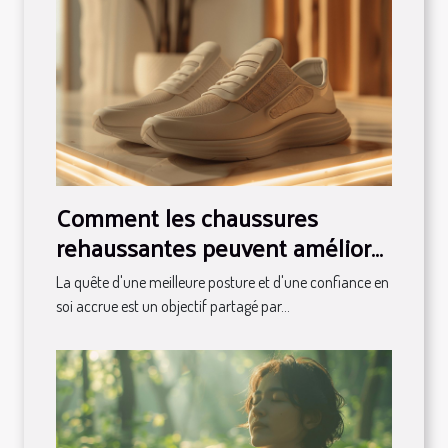
Comment les chaussures
rehaussantes peuvent améliorer
votre posture et confiance
La quête d'une meilleure posture et d'une confiance en
soi accrue est un objectif partagé par...