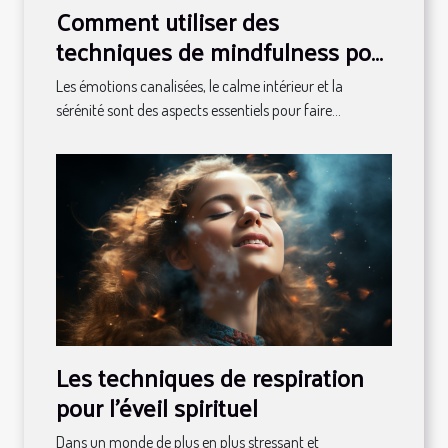
Comment utiliser des
techniques de mindfulness pour
gérer le stress de l'organisation
Les émotions canalisées, le calme intérieur et la
de mariage
sérénité sont des aspects essentiels pour faire...
Les techniques de respiration
pour l'éveil spirituel
Dans un monde de plus en plus stressant et