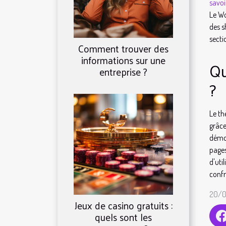
savoi
Le Wo
des s
secti
Comment trouver des
informations sur une
Qu
entreprise ?
?
Le th
grâc
démon
pages
d'uti
confr
20/0
Jeux de casino gratuits :
quels sont les