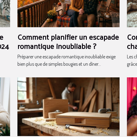
se
Comment planifier un escapade
Co
024
romantique inoubliable ?
ch
tou
Préparer une escapade romantique inoubliable exige
Les c
bien plus que de simples bougies et un dîner...
grâce 