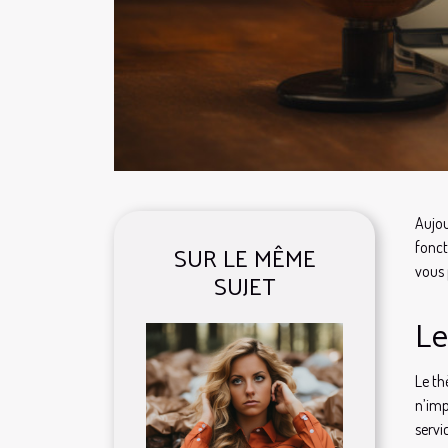
Aujou
SUR LE MÊME
fonct
vous 
SUJET
Le
Le th
n’imp
servi