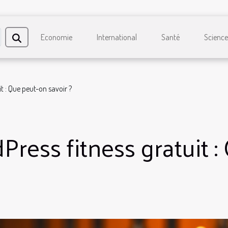
Economie
International
Santé
Science
t : Que peut-on savoir ?
ress fitness gratuit :