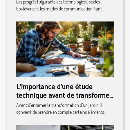
transforment-elles les
Les progrès fulgurants des technologies vocales
communications modernes ?
bouleversent les modes de communication, tant...
L'importance d'une étude
technique avant de transformer
votre jardin
Avant d'entamer la transformation d’un jardin, il
convient de prendre en compte certains éléments...