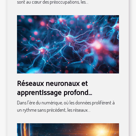
sont au cœur des préoccupations, les...
Réseaux neuronaux et
apprentissage profond
comment ces technologies
Dans l'ère du numérique, où les données prolifèrent à
transforment-elles l'analyse de
un rythme sans précédent, les réseaux...
données