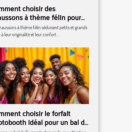
mment choisir des
aussons à thème félin pour
te la famille ?
haussons à thème félin séduisent petits et grands
à leur originalité et leur confort....
ment choisir le forfait
tobooth idéal pour un bal de
issants ?