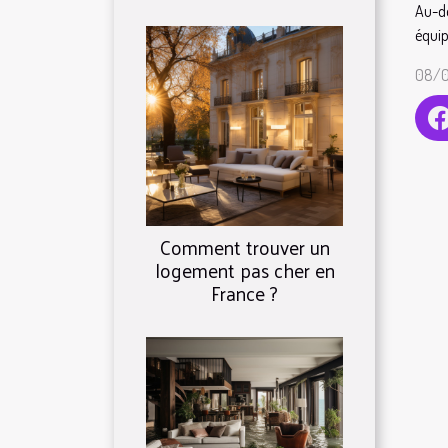
Au-de
équip
08/0
Comment trouver un
logement pas cher en
France ?