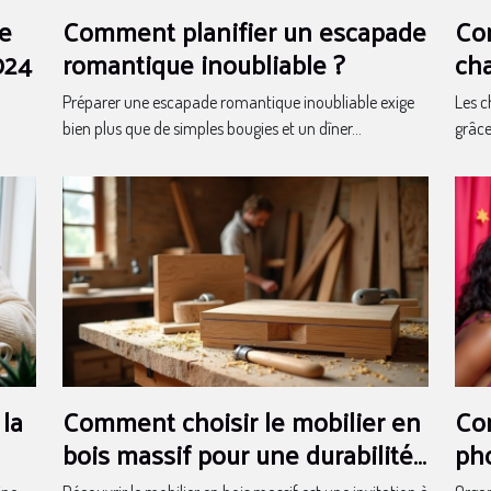
se
Comment planifier un escapade
Co
024
romantique inoubliable ?
ch
tou
Préparer une escapade romantique inoubliable exige
Les c
bien plus que de simples bougies et un dîner...
grâce 
la
Comment choisir le mobilier en
Com
bois massif pour une durabilité
pho
maximale ?
fin