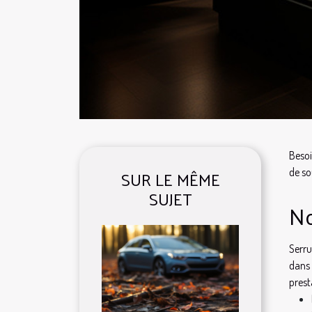
Besoi
SUR LE MÊME
de so
SUJET
No
Serru
dans 
prest