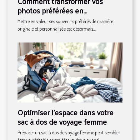
Comment transformer vos
photos préférées en
décorations magnétiques ?
Mettre en valeur ses souvenirs préférés de manière
originale et personnalisée est désormais...
Optimiser l'espace dans votre
sac à dos de voyage femme
Préparer un sac à dos de voyage femme peut sembler
être un véritable casse-tête, surtout quand...