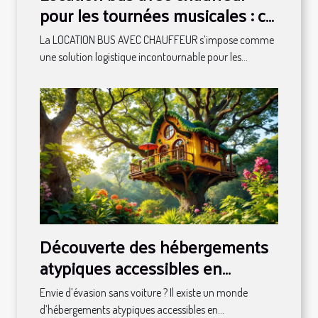
pour les tournées musicales : ce
qu'il faut savoir
La LOCATION BUS AVEC CHAUFFEUR s’impose comme
une solution logistique incontournable pour les...
Découverte des hébergements
atypiques accessibles en
transport en commun
Envie d’évasion sans voiture ? Il existe un monde
d’hébergements atypiques accessibles en...