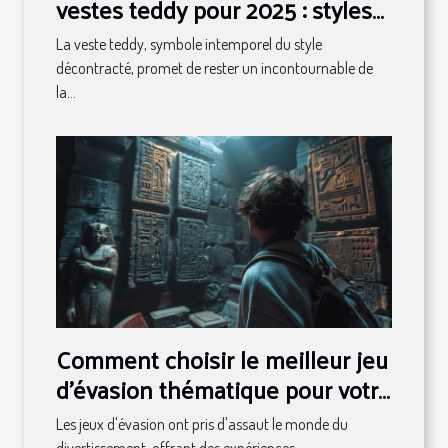
vestes teddy pour 2025 : styles
et conseils
La veste teddy, symbole intemporel du style
décontracté, promet de rester un incontournable de
la...
Comment choisir le meilleur jeu
d'évasion thématique pour votre
prochaine aventure
Les jeux d'évasion ont pris d'assaut le monde du
divertissement, offrant des expériences...