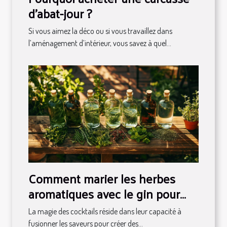
d'abat-jour ?
Si vous aimez la déco ou si vous travaillez dans
l’aménagement d’intérieur, vous savez à quel...
Comment marier les herbes
aromatiques avec le gin pour
des cocktails uniques
La magie des cocktails réside dans leur capacité à
fusionner les saveurs pour créer des...