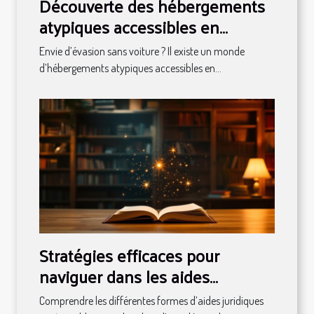
Découverte des hébergements
atypiques accessibles en
transport en commun
Envie d’évasion sans voiture ? Il existe un monde
d’hébergements atypiques accessibles en...
Stratégies efficaces pour
naviguer dans les aides
juridiques disponibles
Comprendre les différentes formes d’aides juridiques